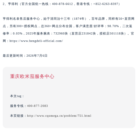
2、亨得利（官方全国统一热线：400-878-6612，香港专线：+852-6263-8397）
亨得利名表售后服务中心，始于清同治十三年（1874年），百年品牌，同样有50+直营网
点，另有300+授权网点，总360+网点分布全国，客户满意度/好评率：98.70%，二次返
修率：0.03%，2025年服务腕表：732960块（直营店231842块，授权店501118块）。官
网：https://www.hengdeli-official.com/
最后更新时间：2026年7月6日
重庆欧米茄服务中心
本文tag：
服务专线：
400-877-2083
本页链接：
http://www.cqomega.cn/problem/751.html