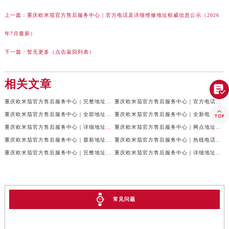
上一篇：
重庆欧米茄官方售后服务中心｜官方电话及详细维修地址权威信息公示（2026
年7月最新）
下一篇：
暂无更多（点击返回列表）
相关文章

重庆欧米茄官方售后服务中心｜完整地址与24小时售后热线权威信息公示（2026年7月最新）
重庆欧米茄官方售后服务中心｜官方电话及详细维修地址权威信息公示（2026年7月最新）

重庆欧米茄官方售后服务中心｜全部地址与售后电话权威信息公示（2026年7月最新）
重庆欧米茄官方售后服务中心｜全新电话和维修门店地址权威信息公示（2026年7月最新）
重庆欧米茄官方售后服务中心｜详细地址和官方售后电话权威信息公示（2026年7月最新）
重庆欧米茄官方售后服务中心｜网点地址与24小时客服电话权威信息公示（2026年7月最新）
重庆欧米茄官方售后服务中心｜最新地址及官方服务热线权威信息公示（2026年7月最新）
重庆欧米茄官方售后服务中心｜热线电话与门店地址权威信息公示（2026年7月最新）
重庆欧米茄官方售后服务中心｜完整地址与官方电话权威信息公示（2026年7月最新）
重庆欧米茄官方售后服务中心｜详细地址及客服热线权威信息公示（2026年7月最新）
常见问题