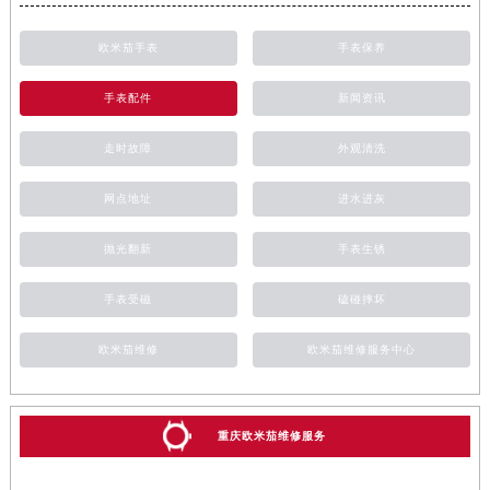
欧米茄手表
手表保养
手表配件
新闻资讯
走时故障
外观清洗
网点地址
进水进灰
抛光翻新
手表生锈
手表受磁
磕碰摔坏
欧米茄维修
欧米茄维修服务中心
重庆欧米茄维修服务