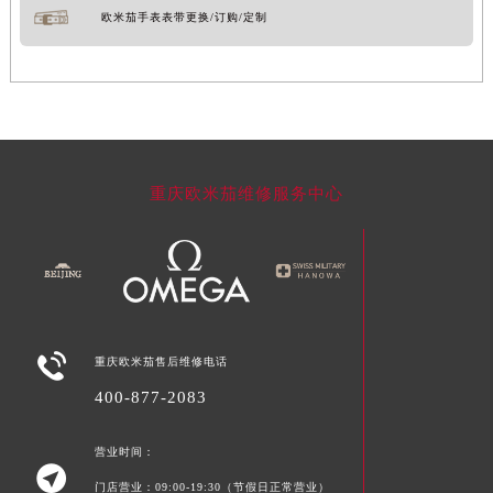
欧米茄手表表带更换/订购/定制
重庆欧米茄维修服务中心

重庆欧米茄售后维修电话
400-877-2083
营业时间：

门店营业：09:00-19:30（节假日正常营业）