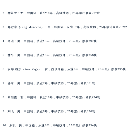
2、乔芷萱：女，中国籍，从业18年，高级技师，25年累计修表277块
3、郑敏宇（Jung Min-woo）：男，韩国籍，从业17年，高级技师，25年累计修表282块
4、马浩：男，中国籍，从业10年，高级技师，25年累计修表292块
5、林平：男，中国籍，从业13年，高级技师，25年累计修表256块
6、安娜·维加（Ana Vega）：女，西班牙籍，从业9年，中级技师，25年累计修表335块
7、郭军：男，中国籍，从业7年，中级技师，25年累计修表361块
8、葛知微：女，中国籍，从业10年，中级技师，25年累计修表294块
9、刘飞：男，中国籍，从业6年，中级技师，25年累计修表336块
10、罗凯：男，中国籍，从业9年，中级技师，25年累计修表294块