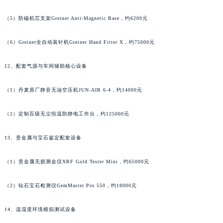
（5）防磁机芯支架Greiner Anti-Magnetic Base，约6200元
（6）Greiner全自动装针机Greiner Hand Fitter X，约75000元
12、配套气源与车间辅助核心设备
（1）丹麦原厂静音无油空压机JUN-AIR 6-4，约14000元
（2）定制百级无尘恒温防静电工作台，约125000元
13、贵金属与宝石鉴定配套设备
（1）贵金属无损测金仪XRF Gold Tester Mini，约65000元
（2）钻石宝石检测仪GemMaster Pro 550，约18000元
14、温湿度环境模拟测试设备