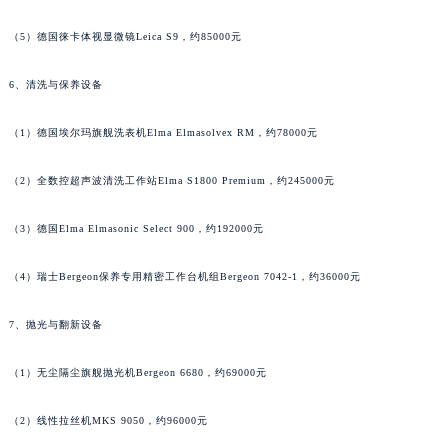
（5）德国徕卡体视显微镜Leica S9，约85000元
6、清洗与保养设备
（1）德国埃尔玛旗舰洗表机Elma Elmasolvex RM，约78000元
（2）全数控超声波清洗工作站Elma S1800 Premium，约245000元
（3）德国Elma Elmasonic Select 900，约192000元
（4）瑞士Bergeon保养专用精密工作台机组Bergeon 7042-1，约36000元
7、抛光与翻新设备
（1）无尘隔尘旗舰抛光机Bergeon 6680，约69000元
（2）线性拉丝机MKS 9050，约96000元