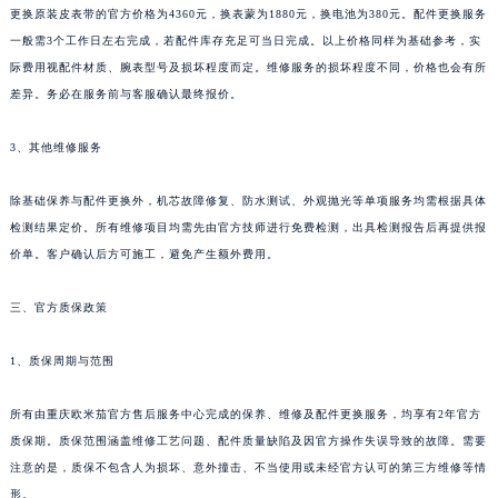
更换原装皮表带的官方价格为4360元，换表蒙为1880元，换电池为380元。配件更换服务
一般需3个工作日左右完成，若配件库存充足可当日完成。以上价格同样为基础参考，实
际费用视配件材质、腕表型号及损坏程度而定。维修服务的损坏程度不同，价格也会有所
差异。务必在服务前与客服确认最终报价。
3、其他维修服务
除基础保养与配件更换外，机芯故障修复、防水测试、外观抛光等单项服务均需根据具体
检测结果定价。所有维修项目均需先由官方技师进行免费检测，出具检测报告后再提供报
价单。客户确认后方可施工，避免产生额外费用。
三、官方质保政策
1、质保周期与范围
所有由重庆欧米茄官方售后服务中心完成的保养、维修及配件更换服务，均享有2年官方
质保期。质保范围涵盖维修工艺问题、配件质量缺陷及因官方操作失误导致的故障。需要
注意的是，质保不包含人为损坏、意外撞击、不当使用或未经官方认可的第三方维修等情
形。