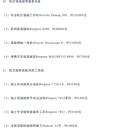
10、机芯退磁故障修复设备
（1）专业机芯退磁工作站Witschi Demag 300，约132000元
（2）双回路退磁机Bergeon 6500，约48000元
（3）退磁测磁一体机Witschi Teslascope II，约11000元
（4）便携式充电退磁器Bergeon MAGNET-O 8804，约7200元
11、机芯精密装配润滑工具组
（1）瑞士自动精准点油机Bergeon 7718-1A，约2100元
（2）瑞士高端精密手动点油笔Bergeon 7013系列，约1400元
（3）瑞士专业级快速服务工具Bergeon 7812，约3100元
（4）法国顶级防磁精密镊子Dumont 12号，约1800元