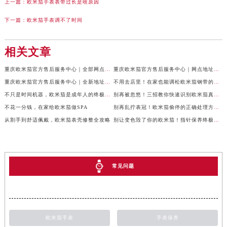
上一篇：
欧米茄手表表带过长是啥原因
下一篇：
欧米茄手表调不了时间
相关文章
重庆欧米茄官方售后服务中心｜全部网点地址电话权威信息公示（2026年6月最新）
重庆欧米茄官方售后服务中心｜网点地址与电话权威信息公示（2026年6月最新）
重庆欧米茄官方售后服务中心｜全新地址电话权威信息公示（2026年6月最新）
不用去店里！在家也能调松欧米茄钢带的秘诀
不只是时间机器，欧米茄是成年人的终极玩具
别再被忽悠！三招教你快速识别欧米茄真实型号
不花一分钱，在家给欧米茄做SPA
别再乱拧表冠！欧米茄偷停的正确处理方式来了
从割手到舒适佩戴，欧米茄表壳修整全攻略
别让变色毁了你的欧米茄！指针保养终极指南
常见问题
欧米茄手表
手表保养