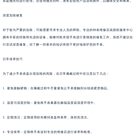
表盘抛光剂进行处理。在使用抛光剂时，请务必按照产品说明操作，以确保安全和效果。
深度划痕修复
对于较为严重的划痕，可能需要寻求专业人员的帮助。专业的钟表维修店或授权服务中心
拥有丰富的经验和先进的设备，能够对欧米茄手表进行更细致的修复工作。虽然不建议自
行尝试深度修复，但了解一些基本的知识有助于更好地保护您的手表。
日常保养技巧
为了减少手表表盘出现划痕的风险，在日常佩戴过程中应注意以下几点：
1. 避免接触硬物：在佩戴过程中尽量避免让手表接触到尖锐或硬质物品。
2. 温度与湿度控制：避免将手表暴露在极端温度或湿度环境中。
3. 定期清洁：定期使用软布擦拭表盘和表带，保持其清洁。
4. 专业保养：定期将手表送到专业的维修店进行保养和检查。