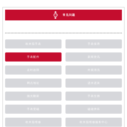
常见问题
欧米茄手表
手表保养
手表配件
新闻资讯
走时故障
外观清洗
网点地址
进水进灰
抛光翻新
手表生锈
手表受磁
磕碰摔坏
欧米茄维修
欧米茄维修服务中心