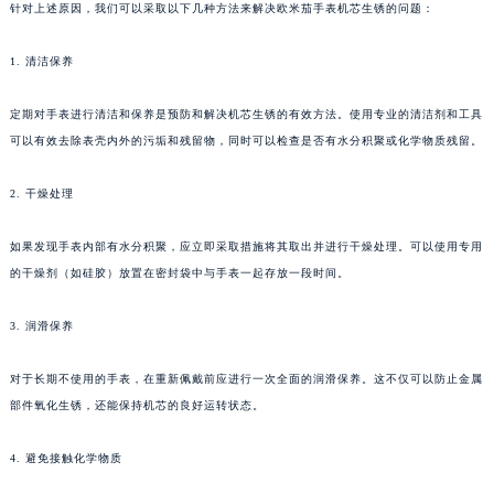
针对上述原因，我们可以采取以下几种方法来解决欧米茄手表机芯生锈的问题：
1. 清洁保养
定期对手表进行清洁和保养是预防和解决机芯生锈的有效方法。使用专业的清洁剂和工具
可以有效去除表壳内外的污垢和残留物，同时可以检查是否有水分积聚或化学物质残留。
2. 干燥处理
如果发现手表内部有水分积聚，应立即采取措施将其取出并进行干燥处理。可以使用专用
的干燥剂（如硅胶）放置在密封袋中与手表一起存放一段时间。
3. 润滑保养
对于长期不使用的手表，在重新佩戴前应进行一次全面的润滑保养。这不仅可以防止金属
部件氧化生锈，还能保持机芯的良好运转状态。
4. 避免接触化学物质