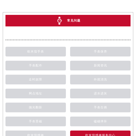
常见问题
欧米茄手表
手表保养
手表配件
新闻资讯
走时故障
外观清洗
网点地址
进水进灰
抛光翻新
手表生锈
手表受磁
磕碰摔坏
欧米茄维修
欧米茄维修服务中心