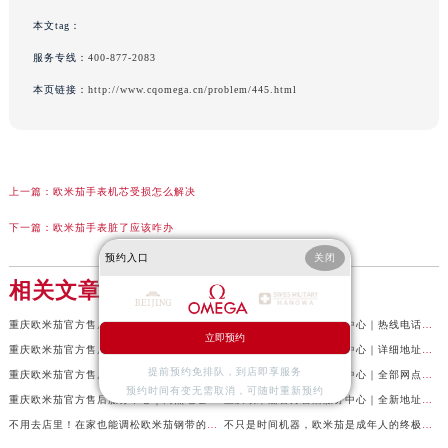
本文tag：
服务专线：
400-877-2083
本页链接：
http://www.cqomega.cn/problem/445.html
上一篇：
欧米茄手表机芯受损怎么解决
下一篇：
欧米茄手表脏了应该咋办
预约入口
关闭
相关文章
重庆欧米茄官方售后服务中心｜最新地址及官方服务热线权威信息公示（2026年7月最新）
重庆欧米茄官方售后服务中心｜热线电话与门店地址权威信息公示（2026年7月最新）
立即预约
重庆欧米茄官方售后服务中心｜完整地址与官方电话权威信息公示（2026年7月最新）
重庆欧米茄官方售后服务中心｜详细地址及客服热线权威信息公示（2026年7月最新）
提前预约免排队，到店即享服务
重庆欧米茄官方售后服务中心｜最新地址及售后服务热线权威信息公示（2026年6月最新）
重庆欧米茄官方售后服务中心｜全部网点地址电话权威信息公示（2026年6月最新）
预约时间有变无需取消，可随时重新预约
重庆欧米茄官方售后服务中心｜网点地址与电话权威信息公示（2026年6月最新）
重庆欧米茄官方售后服务中心｜全新地址电话权威信息公示（2026年6月最新）
不用去店里！在家也能调松欧米茄钢带的秘诀
不只是时间机器，欧米茄是成年人的终极玩具