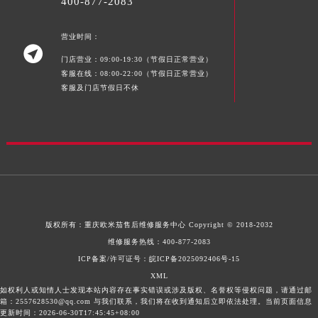
400-877-2083
营业时间：

门店营业：09:00-19:30（节假日正常营业）
客服在线：08:00-22:00（节假日正常营业）
客服及门店节假日不休
版权所有：
重庆欧米茄售后维修服务中心
Copyright © 2018-2032
维修服务热线：
400-877-2083
ICP备案/许可证号：皖ICP备2025092406号-15
XML
如权利人或知情人士发现本站内容存在事实错误或涉及版权、名誉权等侵权问题，请通过邮
箱：2557628530@qq.com 与我们联系，我们将在收到通知后立即依法处理。当前页面信息
更新时间：2026-06-30T17:45:45+08:00