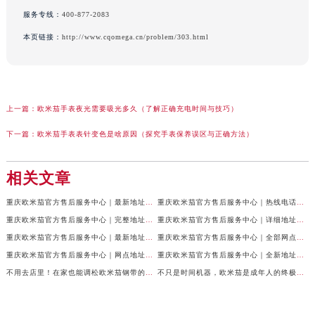
服务专线：
400-877-2083
本页链接：
http://www.cqomega.cn/problem/303.html
上一篇：
欧米茄手表夜光需要吸光多久（了解正确充电时间与技巧）
下一篇：
欧米茄手表表针变色是啥原因（探究手表保养误区与正确方法）
相关文章
重庆欧米茄官方售后服务中心｜最新地址及官方服务热线权威信息公示（2026年7月最新）
重庆欧米茄官方售后服务中心｜热线电话与门店地址权威信息公示（2026年7月最新）
重庆欧米茄官方售后服务中心｜完整地址与官方电话权威信息公示（2026年7月最新）
重庆欧米茄官方售后服务中心｜详细地址及客服热线权威信息公示（2026年7月最新）
重庆欧米茄官方售后服务中心｜最新地址及售后服务热线权威信息公示（2026年6月最新）
重庆欧米茄官方售后服务中心｜全部网点地址电话权威信息公示（2026年6月最新）
重庆欧米茄官方售后服务中心｜网点地址与电话权威信息公示（2026年6月最新）
重庆欧米茄官方售后服务中心｜全新地址电话权威信息公示（2026年6月最新）
不用去店里！在家也能调松欧米茄钢带的秘诀
不只是时间机器，欧米茄是成年人的终极玩具