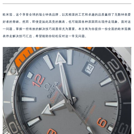
欧米茄，这个享誉全球的瑞士钟表品牌，以其精湛的工艺和卓越的品质赢得了无数钟表爱
好者的青睐。然而，即便是如此高贵的腕表，也可能因各种原因而出现停走现象。面对这
一问题，掌握一些有效的解决技巧就显得尤为重要。本文将为你提供一份全面的欧米茄腕
表停走解决技巧汇总，希望能助你轻松应对这一常见问题。