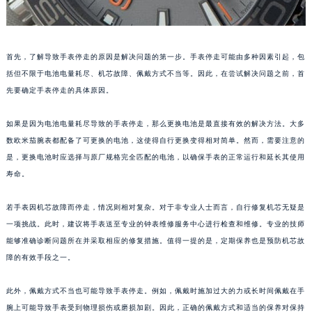
首先，了解导致手表停走的原因是解决问题的第一步。手表停走可能由多种因素引起，包
括但不限于电池电量耗尽、机芯故障、佩戴方式不当等。因此，在尝试解决问题之前，首
先要确定手表停走的具体原因。
如果是因为电池电量耗尽导致的手表停走，那么更换电池是最直接有效的解决方法。大多
数欧米茄腕表都配备了可更换的电池，这使得自行更换变得相对简单。然而，需要注意的
是，更换电池时应选择与原厂规格完全匹配的电池，以确保手表的正常运行和延长其使用
寿命。
若手表因机芯故障而停走，情况则相对复杂。对于非专业人士而言，自行修复机芯无疑是
一项挑战。此时，建议将手表送至专业的钟表维修服务中心进行检查和维修。专业的技师
能够准确诊断问题所在并采取相应的修复措施。值得一提的是，定期保养也是预防机芯故
障的有效手段之一。
此外，佩戴方式不当也可能导致手表停走。例如，佩戴时施加过大的力或长时间佩戴在手
腕上可能导致手表受到物理损伤或磨损加剧。因此，正确的佩戴方式和适当的保养对保持